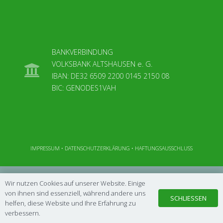
BANKVERBINDUNG
VOLKSBANK ALTSHAUSEN e. G.
IBAN: DE32 6509 2200 0145 2150 08
BIC: GENODES1VAH
IMPRESSUM
•
DATENSCHUTZERKLÄRUNG
•
HAFTUNGSAUSSCHLUSS
Wir nutzen Cookies auf unserer Website. Einige
von ihnen sind essenziell, während andere uns
SCHLIESSEN
helfen, diese Website und Ihre Erfahrung zu
verbessern.